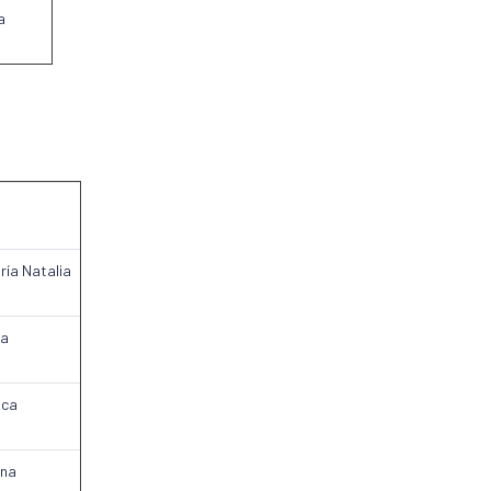
a
ría Natalia
ca
ica
ina