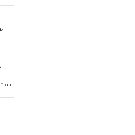
ia
da
 Gisela
o