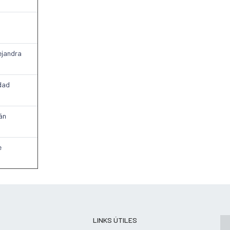
ejandra
edad
ján
e
LINKS ÚTILES