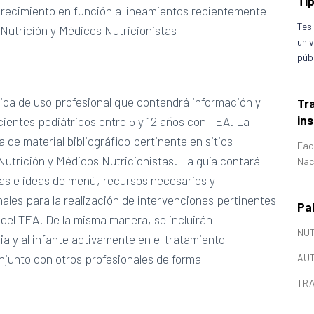
Ti
 crecimiento en función a lineamientos recientemente
Tes
Nutrición y Médicos Nutricionistas
uni
públ
ctica de uso profesional que contendrá información y
Tra
ins
cientes pediátricos entre 5 y 12 años con TEA. La
e material bibliográfico pertinente en sitios
Fac
utrición y Médicos Nutricionistas. La guía contará
Nac
tas e ideas de menú, recursos necesarios y
ales para la realización de intervenciones pertinentes
Pa
l del TEA. De la misma manera, se incluirán
NUT
a y al infante activamente en el tratamiento
onjunto con otros profesionales de forma
AUT
TRA