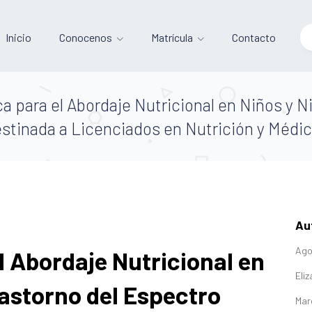
Inicio
Conocenos
Matrícula
Contacto
ca para el Abordaje Nutricional en Niños y N
estinada a Licenciados en Nutrición y Médic
Au
Agos
l Abordaje Nutricional en
Eli
rastorno del Espectro
Mar