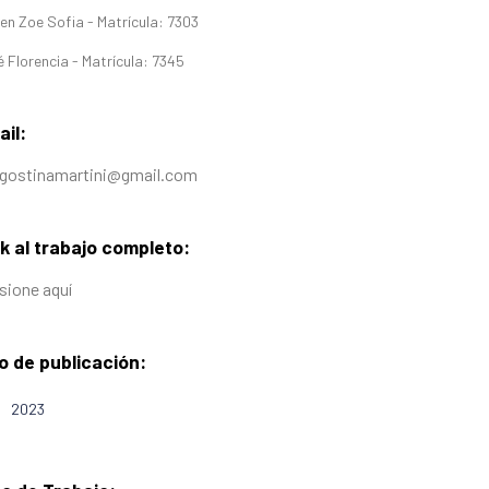
jen Zoe Sofia - Matrícula: 7303
é Florencia - Matrícula: 7345
il:
agostinamartini@gmail.com
k al trabajo completo:
sione aquí
o de publicación:
2023