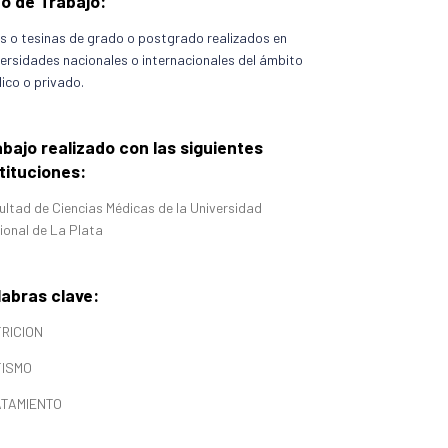
po de Trabajo:
is o tesinas de grado o postgrado realizados en
versidades nacionales o internacionales del ámbito
ico o privado.
bajo realizado con las siguientes
tituciones:
ultad de Ciencias Médicas de la Universidad
ional de La Plata
labras clave:
RICION
ISMO
TAMIENTO